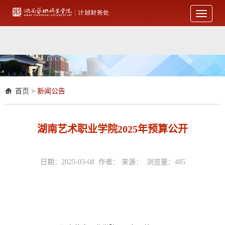
Toggle
navigati
首页
>
新闻公告
湖南艺术职业学院2025年预算公开
日期：2025-03-08 作者： 来源： 浏览量：
485